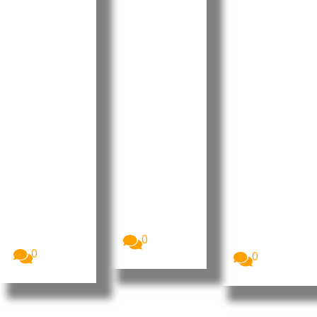
Nações
manifest
das OSCs
Unidas
a
e CTA de
para
interesse
Cabo
África
em
Delgado
reforça
investir
sobre a
cooperaç
nos
formação
ão para
sectores
de 260
apoiar
da
jovens no
prioridad
energia,
âmbito
es de
petróleo
do
desenvol
e gás
financia
vimento
mento do
O Presidente
da República
LNG
O Presidente
de
da República
O Ministério
Moçambique
de
da Educação
, Daniel
Moçambique
e Cultura
Francisco...
, Daniel
(MEC)
Francisco...
0
garantiu...
0
0