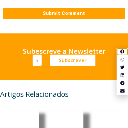
Subescreve a Newsletter
Subscrever
Artigos Relacionados
Moçambi
Moçambi
Moçambi
que:
que: Core
que: MEC