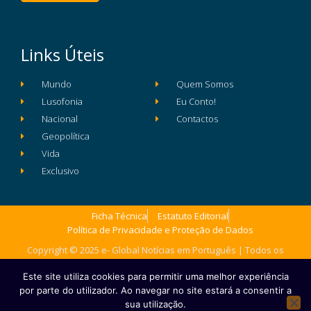
Links Úteis
Mundo
Quem Somos
Lusofonia
Eu Conto!
Nacional
Contactos
Geopolítica
Vida
Exclusivo
Ficha Técnica
Estatuto Editorial
Política de Privacidade e Proteção de Dados
Copyright © 2025 e- Global Notícias em Português | Todos os
direitos reservados
Este site utiliza cookies para permitir uma melhor experiência
por parte do utilizador. Ao navegar no site estará a consentir a
sua utilização.