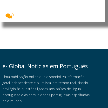
desenvolvimento
O Presidente da República de Moçambique, Daniel
Francisco...
0
e- Global Notícias em Português
Uma publicação online que disponibiliza informação
geral independente e pluralista, em tempo real, dando
privilégio às questões ligadas aos países de língua
portuguesa e às comunidades portuguesas espalhadas
pelo mundo.