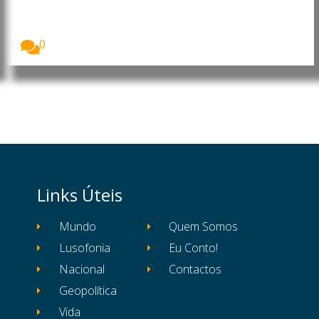
energia, petróleo e gás
O Presidente da República de Moçambique, Daniel
Francisco...
0
Links Úteis
Mundo
Quem Somos
Lusofonia
Eu Conto!
Nacional
Contactos
Geopolítica
Vida