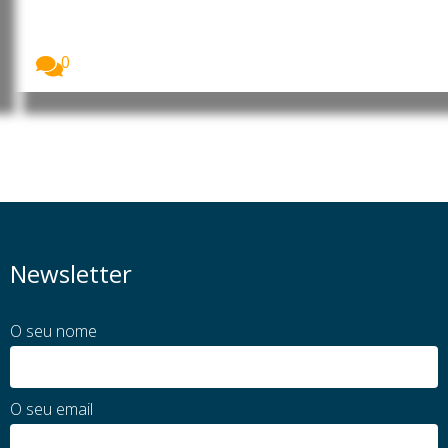
âmbito do financiamento do LNG
O Ministério da Educação e Cultura (MEC) garantiu...
0
Newsletter
O seu nome
O seu email