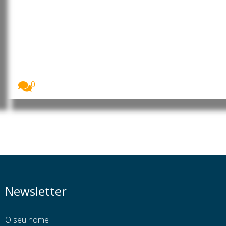
Moçambique: MEC rebate
posicionamentos das OSCs e CTA
de Cabo Delgado sobre a
formação de 260 jovens no
âmbito do financiamento do LNG
O Ministério da Educação e Cultura (MEC) garantiu...
0
Newsletter
O seu nome