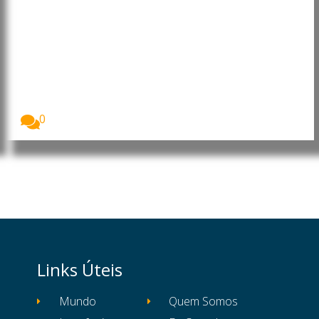
Moçambique: Core Energy
Consortium manifesta interesse
em investir nos sectores da
energia, petróleo e gás
O Presidente da República de Moçambique, Daniel
Francisco...
0
Links Úteis
Mundo
Quem Somos