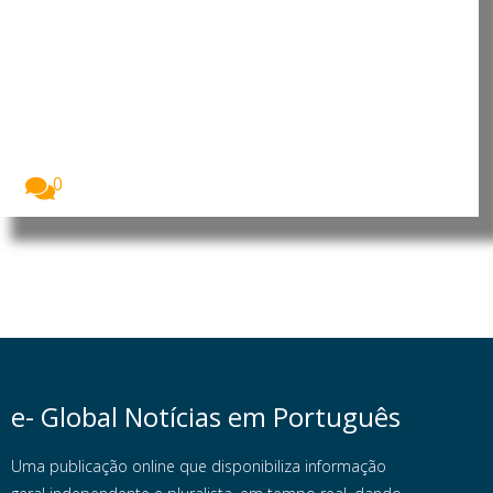
Moçambique: Comissão
Económica das Nações Unidas
para África reforça cooperação
para apoiar prioridades de
desenvolvimento
O Presidente da República de Moçambique, Daniel
Francisco...
0
e- Global Notícias em Português
Uma publicação online que disponibiliza informação