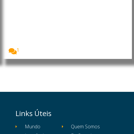
Moçambique: FOCADE contesta
Academia Mozambique LNG em
Maputo: “Conteúdo local não
pode excluir Cabo Delgado”
A decisão de realizar, em Maputo, a primeira...
1
Links Úteis
Mundo
Quem Somos