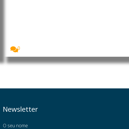
Banco de Moçambique mantém
taxa de juro em 9,25%
O Banco de Moçambique decidiu manter a taxa...
0
Newsletter
O seu nome