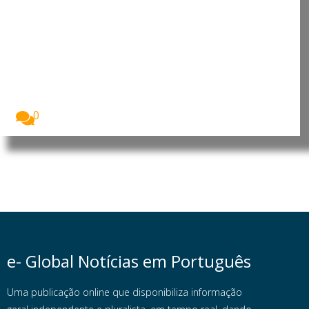
África do Sul: Cem
moçambicanos indocumentados
descobertos durante inspeção
laboral em Mpumalanga
Pelo menos 100 cidadãos moçambicanos em
situação irregular,...
0
e- Global Notícias em Português
Uma publicação online que disponibiliza informação