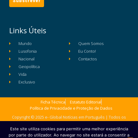
Links Úteis
Mundo
Quem Somos
Lusofonia
Eu Conto!
Nacional
Contactos
Geopolítica
Vida
Exclusivo
Ficha Técnica
Estatuto Editorial
Política de Privacidade e Proteção de Dados
Copyright © 2025 e- Global Notícias em Português | Todos os
direitos reservados
Este site utiliza cookies para permitir uma melhor experiência
por parte do utilizador. Ao navegar no site estará a consentir a