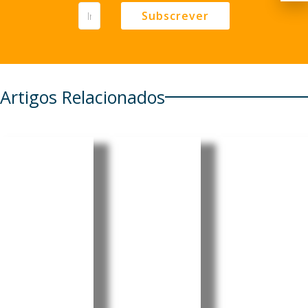
Subscrever
Artigos Relacionados
Moçambi
Moçambi
Moçambi
que:
que:
que:
Maria
Energia
Insurgent
Luísa
solar
es
Massamb
abre
raptam
a deixa
caminho
cinco
legado de
para
embarcaç
dedicaçã
novos
ões com
o e
negócios
cerca de
serviço
juvenis
100
ao país
no
pescador
O Governo