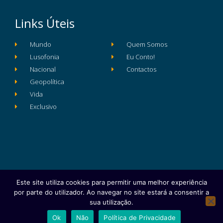
Links Úteis
Mundo
Quem Somos
Lusofonia
Eu Conto!
Nacional
Contactos
Geopolítica
Vida
Exclusivo
Este site utiliza cookies para permitir uma melhor experiência
Ficha Técnica
Estatuto Editorial
por parte do utilizador. Ao navegar no site estará a consentir a
Política de Privacidade e Proteção de Dados
sua utilização.
Copyright © 2025 e- Global Notícias em Português | Todos os
Ok
Não
Política de Privacidade
direitos reservados