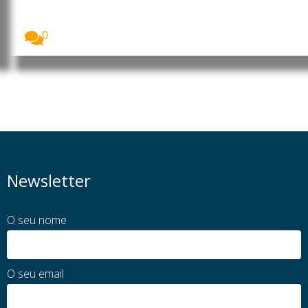
taxa de juro em 9,25%
O Banco de Moçambique decidiu manter a taxa...
0
Newsletter
O seu nome
O seu email