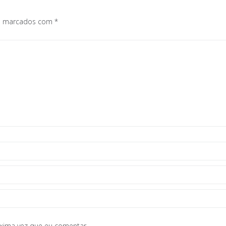
os marcados com
*
óxima vez que eu comentar.