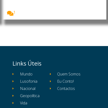
pode excluir Cabo Delgado”
A decisão de realizar, em Maputo, a primeira...
1
Links Úteis
Mundo
Quem Somos
Lusofonia
Eu Conto!
Nacional
Contactos
Geopolítica
Vida