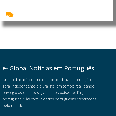
Pelo menos 100 cidadãos moçambicanos em
situação irregular,...
0
e- Global Notícias em Português
Uma publicação online que disponibiliza informação
geral independente e pluralista, em tempo real, dando
privilégio às questões ligadas aos países de língua
portuguesa e às comunidades portuguesas espalhadas
pelo mundo.