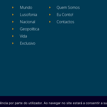
Mundo
Quem Somos
Lusofonia
Eu Conto!
Nacional
Contactos
Geopolítica
Vida
Exclusivo
ência por parte do utilizador. Ao navegar no site estará a consentir a sua
itos reservados
Ficha Técnica
Estatuto Editor