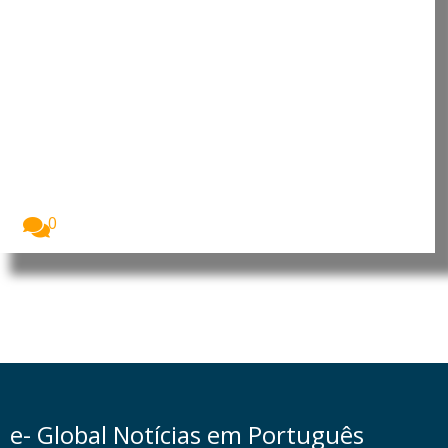
Moçambique: PRM apresenta 11
suspeitos de assaltos, tráfico de
droga e furto de viatura em
Nampula
A Polícia da República de Moçambique (PRM)
apresentou,...
0
e- Global Notícias em Português