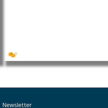
Moçambique: Core Energy
Consortium manifesta interesse
em investir nos sectores da
energia, petróleo e gás
O Presidente da República de Moçambique, Daniel
Francisco...
0
Newsletter