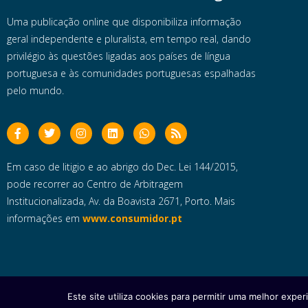
Uma publicação online que disponibiliza informação
geral independente e pluralista, em tempo real, dando
privilégio às questões ligadas aos países de língua
portuguesa e às comunidades portuguesas espalhadas
pelo mundo.
Em caso de litigio e ao abrigo do Dec. Lei 144/2015,
pode recorrer ao Centro de Arbitragem
Institucionalizada, Av. da Boavista 2671, Porto. Mais
informações em
www.consumidor.pt
Este site utiliza cookies para permitir uma melhor experi
Copyright © 2025 e- Global Notícias em Português | Todos os dire