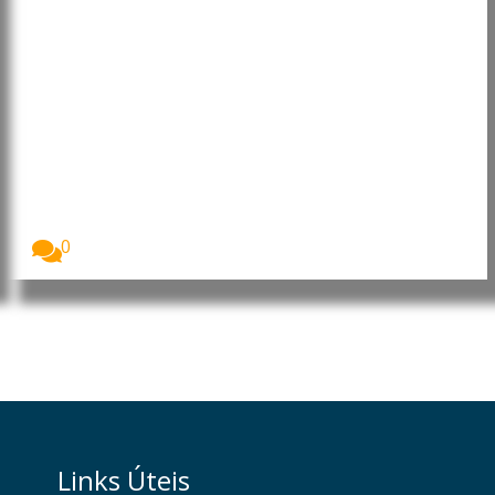
Moçambique: Comissão
Económica das Nações Unidas
para África reforça cooperação
para apoiar prioridades de
desenvolvimento
O Presidente da República de Moçambique, Daniel
Francisco...
0
Links Úteis