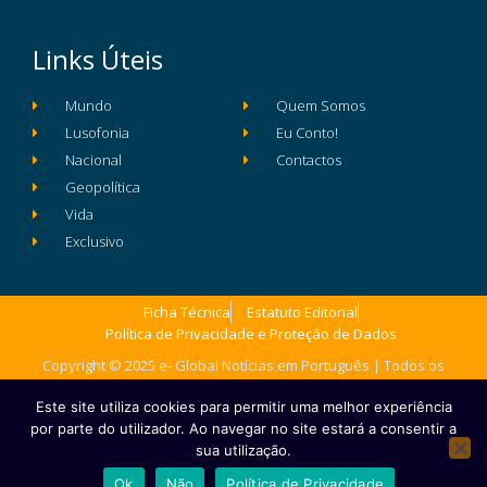
Links Úteis
Mundo
Quem Somos
Lusofonia
Eu Conto!
Nacional
Contactos
Geopolítica
Vida
Exclusivo
Ficha Técnica
Estatuto Editorial
Política de Privacidade e Proteção de Dados
Copyright © 2025 e- Global Notícias em Português | Todos os
direitos reservados
Este site utiliza cookies para permitir uma melhor experiência
por parte do utilizador. Ao navegar no site estará a consentir a
sua utilização.
Ok
Não
Política de Privacidade