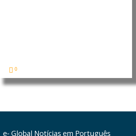
Moçambique: Comissão
Económica das Nações Unidas
para África reforça cooperação
para apoiar prioridades de
desenvolvimento
O Presidente da República de Moçambique, Daniel
Francisco...
0
e- Global Notícias em Português