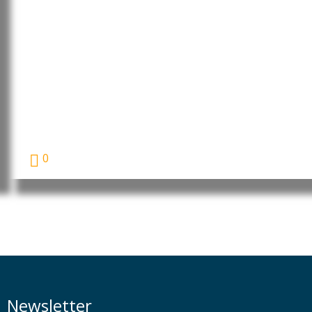
Moçambique: MEC rebate
posicionamentos das OSCs e CTA
de Cabo Delgado sobre a
formação de 260 jovens no
âmbito do financiamento do LNG
O Ministério da Educação e Cultura (MEC) garantiu...
0
Newsletter