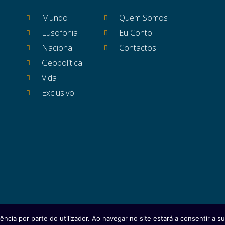
Mundo
Quem Somos
Lusofonia
Eu Conto!
Nacional
Contactos
Geopolítica
Vida
Exclusivo
ência por parte do utilizador. Ao navegar no site estará a consentir a sua
itos reservados
Ficha Técnica
Estatuto Editor