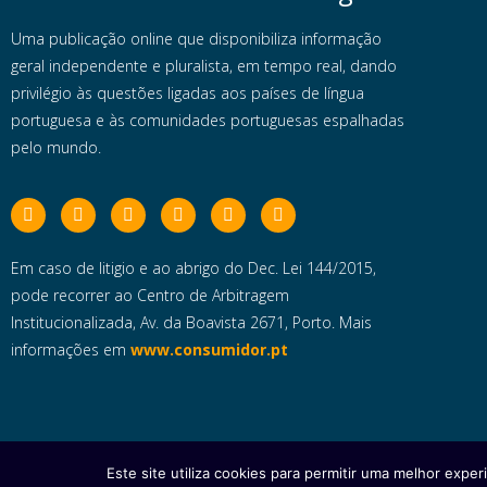
Uma publicação online que disponibiliza informação
geral independente e pluralista, em tempo real, dando
privilégio às questões ligadas aos países de língua
portuguesa e às comunidades portuguesas espalhadas
pelo mundo.
Em caso de litigio e ao abrigo do Dec. Lei 144/2015,
pode recorrer ao Centro de Arbitragem
Institucionalizada, Av. da Boavista 2671, Porto. Mais
informações em
www.consumidor.pt
Este site utiliza cookies para permitir uma melhor experi
Copyright © 2025 e- Global Notícias em Português | Todos os dire