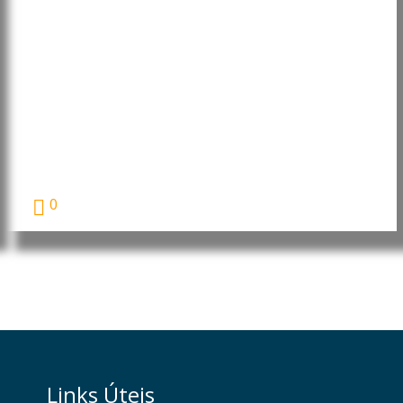
Moçambique: Core Energy
Consortium manifesta interesse
em investir nos sectores da
energia, petróleo e gás
O Presidente da República de Moçambique, Daniel
Francisco...
0
Links Úteis