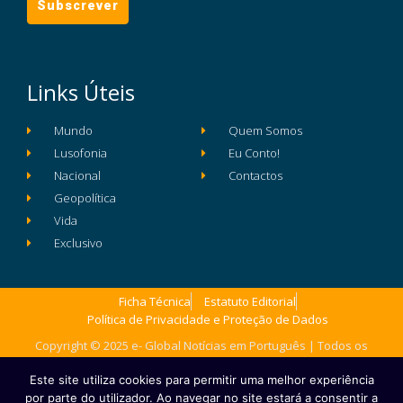
Links Úteis
Mundo
Quem Somos
Lusofonia
Eu Conto!
Nacional
Contactos
Geopolítica
Vida
Exclusivo
Ficha Técnica
Estatuto Editorial
Política de Privacidade e Proteção de Dados
Copyright © 2025 e- Global Notícias em Português | Todos os
direitos reservados
Este site utiliza cookies para permitir uma melhor experiência
por parte do utilizador. Ao navegar no site estará a consentir a