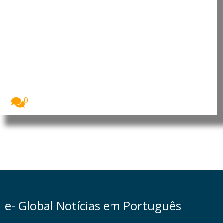
Moçambique: Comissão
Económica das Nações Unidas
para África reforça cooperação
para apoiar prioridades de
desenvolvimento
O Presidente da República de Moçambique, Daniel
Francisco...
0
e- Global Notícias em Português