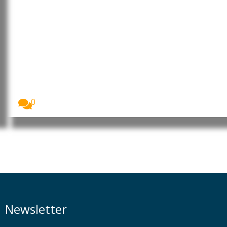
Moçambique: MEC rebate
posicionamentos das OSCs e CTA
de Cabo Delgado sobre a
formação de 260 jovens no
âmbito do financiamento do LNG
O Ministério da Educação e Cultura (MEC) garantiu...
0
Newsletter