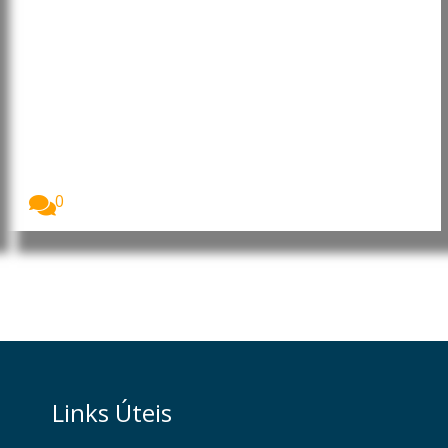
Moçambique: Core Energy
Consortium manifesta interesse
em investir nos sectores da
energia, petróleo e gás
O Presidente da República de Moçambique, Daniel
Francisco...
0
Links Úteis