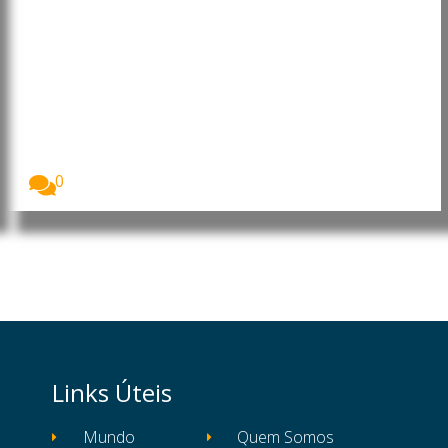
Moçambique: Core Energy
Consortium manifesta interesse
em investir nos sectores da
energia, petróleo e gás
O Presidente da República de Moçambique, Daniel
Francisco...
0
Links Úteis
Mundo
Quem Somos