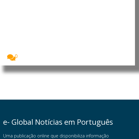
Moçambique: Comissão
Económica das Nações Unidas
para África reforça cooperação
para apoiar prioridades de
desenvolvimento
O Presidente da República de Moçambique, Daniel
Francisco...
0
e- Global Notícias em Português
Uma publicação online que disponibiliza informação