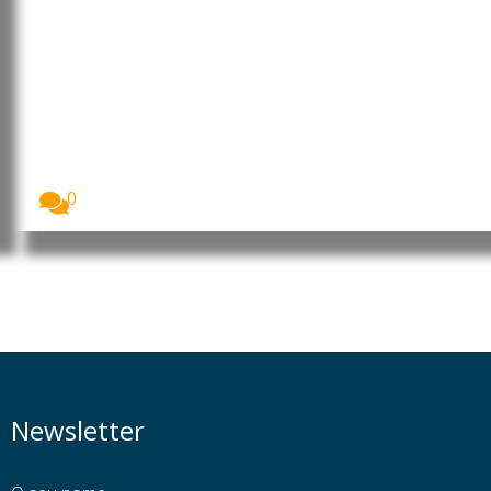
Moçambique: MEC rebate
posicionamentos das OSCs e CTA
de Cabo Delgado sobre a
formação de 260 jovens no
âmbito do financiamento do LNG
O Ministério da Educação e Cultura (MEC) garantiu...
0
Newsletter