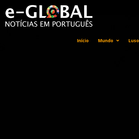
Início
Mundo
Luso