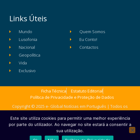
Links Úteis
Mundo
Quem Somos
Lusofonia
Eu Conto!
Nacional
Contactos
Geopolítica
Vida
Exclusivo
Ficha Técnica
Estatuto Editorial
Política de Privacidade e Proteção de Dados
Copyright © 2025 e- Global Notícias em Português | Todos os
direitos reservados
Este site utiliza cookies para permitir uma melhor experiência
por parte do utilizador. Ao navegar no site estará a consentir a
sua utilização.