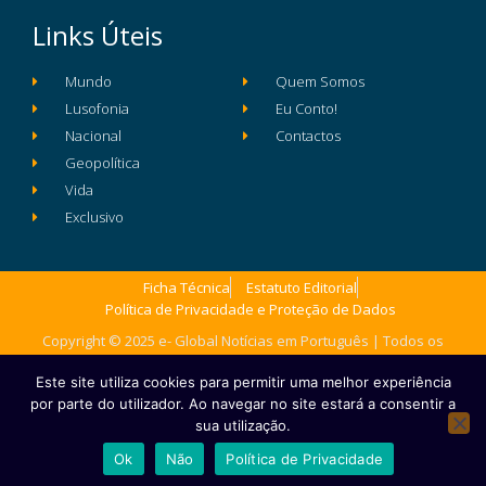
Links Úteis
Mundo
Quem Somos
Lusofonia
Eu Conto!
Nacional
Contactos
Geopolítica
Vida
Exclusivo
Ficha Técnica
Estatuto Editorial
Política de Privacidade e Proteção de Dados
Copyright © 2025 e- Global Notícias em Português | Todos os
direitos reservados
Este site utiliza cookies para permitir uma melhor experiência
por parte do utilizador. Ao navegar no site estará a consentir a
sua utilização.
Ok
Não
Política de Privacidade