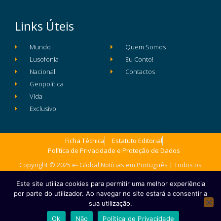
Links Úteis
Mundo
Quem Somos
Lusofonia
Eu Conto!
Nacional
Contactos
Geopolítica
Vida
Exclusivo
Ficha Técnica
Estatuto Editorial
Política de Privacidade e Proteção de Dados
Copyright © 2025 e- Global Notícias em Português | Todos os
direitos reservados
Este site utiliza cookies para permitir uma melhor experiência
por parte do utilizador. Ao navegar no site estará a consentir a
sua utilização.
Ok
Não
Política de Privacidade