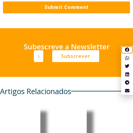
Subescreve a Newsletter
Subscrever
Artigos Relacionados
Moçambi
Moçambi
Moçambi
que
que:
que: PRM
recebe
Insurgent
apresent