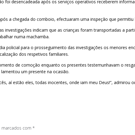
o foi desencadeada após os serviços operativos receberem informa
após a chegada do comboio, efectuaram uma inspeção que permitiu l
as investigações indicam que as crianças foram transportadas a part
trabalhar numa machamba.
ódia policial para o prosseguimento das investigações os menores 
alização dos respetivos familiares.
m momento de comoção enquanto os presentes testemunhavam o resg
s” lamentou um presente na ocasião.
cês, aí estão eles, todas inocentes, onde iam meu Deus!”, admirou 
os marcados com
*