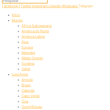
Facebook-f
Twitter
Instagram
Linkedin
Whatsapp
Telegram
Início
Mundo
África Subsaariana
América do Norte
América Latina
Ásia
Europa
Magrebe
Médio Oriente
Oceânia
Sahel
Lusofonia
Angola
Brasil
Cabinda
Cabo Verde
Goa
Guiné-Bissau