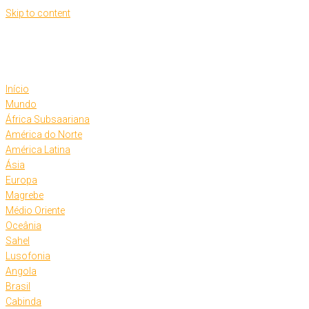
Skip to content
Início
Mundo
África Subsaariana
América do Norte
América Latina
Ásia
Europa
Magrebe
Médio Oriente
Oceânia
Sahel
Lusofonia
Angola
Brasil
Cabinda