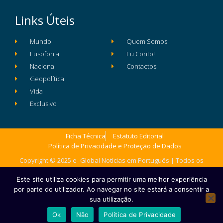
Links Úteis
Mundo
Quem Somos
Lusofonia
Eu Conto!
Nacional
Contactos
Geopolítica
Vida
Exclusivo
Ficha Técnica
Estatuto Editorial
Política de Privacidade e Proteção de Dados
Copyright © 2025 e- Global Notícias em Português | Todos os
direitos reservados
Este site utiliza cookies para permitir uma melhor experiência
por parte do utilizador. Ao navegar no site estará a consentir a
sua utilização.
Ok
Não
Política de Privacidade