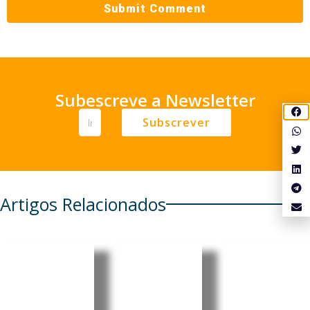
Subescreve a Newsletter
Subscrever
Artigos Relacionados
Moçambi
Moçambi
Moçambi
que
que:
que: PRM
recebe
Insurgent
apresent
USD 40,5
es voltam
a 11