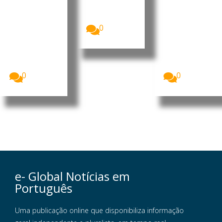
Moçambique
populare
desenvol
(PRM)
s
vimento
apresentou,...
Homens
O Presidente
0
armados que
da República
se acredita
de
serem
Moçambique
insurgentes
, Daniel
voltaram...
Francisco...
0
0
e- Global Notícias em
Português
Uma publicação online que disponibiliza informação