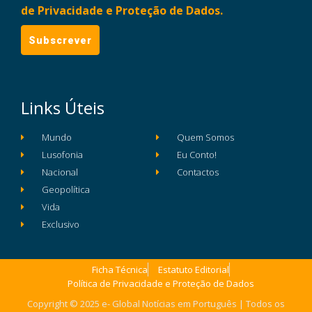
de Privacidade e Proteção de Dados.
Links Úteis
Mundo
Quem Somos
Lusofonia
Eu Conto!
Nacional
Contactos
Geopolítica
Vida
Exclusivo
Ficha Técnica
Estatuto Editorial
Política de Privacidade e Proteção de Dados
Copyright © 2025 e- Global Notícias em Português | Todos os