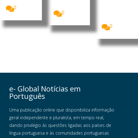
negou as...
secretário do
de
Comité...
0
Moçambique
0
enalteceu o
percurso de...
0
e- Global Notícias em
Português
Uma publicação online que disponibiliza informação
geral independente e pluralista, em tempo real,
dando privilégio às questões ligadas aos países de
língua portuguesa e às comunidades portuguesas