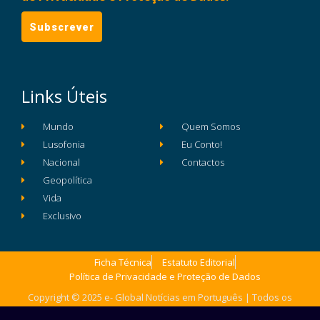
Links Úteis
Mundo
Quem Somos
Lusofonia
Eu Conto!
Nacional
Contactos
Geopolítica
Vida
Exclusivo
Ficha Técnica
Estatuto Editorial
Política de Privacidade e Proteção de Dados
Copyright © 2025 e- Global Notícias em Português | Todos os
direitos reservados