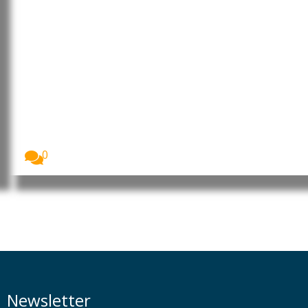
Moçambique: MEC rebate
posicionamentos das OSCs e CTA
de Cabo Delgado sobre a
formação de 260 jovens no
âmbito do financiamento do LNG
O Ministério da Educação e Cultura (MEC) garantiu...
0
Newsletter