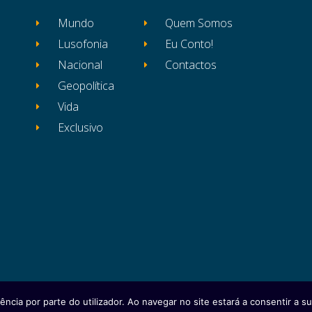
Mundo
Quem Somos
Lusofonia
Eu Conto!
Nacional
Contactos
Geopolítica
Vida
Exclusivo
ência por parte do utilizador. Ao navegar no site estará a consentir a sua
itos reservados
Ficha Técnica
Estatuto Editor