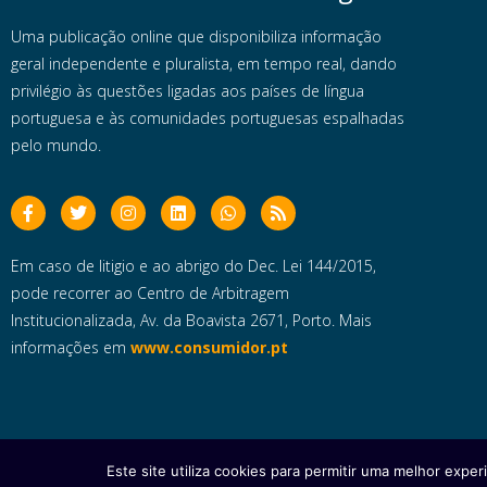
Uma publicação online que disponibiliza informação
geral independente e pluralista, em tempo real, dando
privilégio às questões ligadas aos países de língua
portuguesa e às comunidades portuguesas espalhadas
pelo mundo.
Em caso de litigio e ao abrigo do Dec. Lei 144/2015,
pode recorrer ao Centro de Arbitragem
Institucionalizada, Av. da Boavista 2671, Porto. Mais
informações em
www.consumidor.pt
Este site utiliza cookies para permitir uma melhor experi
Copyright © 2025 e- Global Notícias em Português | Todos os dire