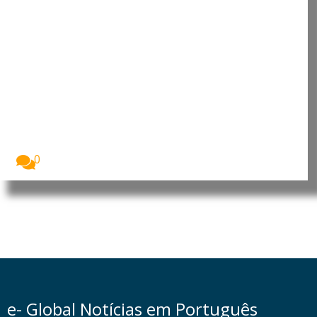
Moçambique: Comissão
Económica das Nações Unidas
para África reforça cooperação
para apoiar prioridades de
desenvolvimento
O Presidente da República de Moçambique, Daniel
Francisco...
0
e- Global Notícias em Português