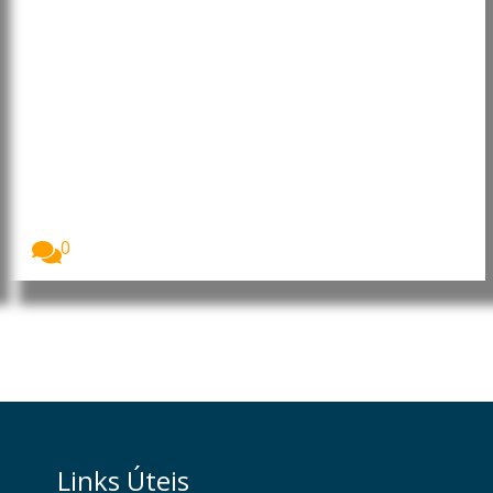
Moçambique: Core Energy
Consortium manifesta interesse
em investir nos sectores da
energia, petróleo e gás
O Presidente da República de Moçambique, Daniel
Francisco...
0
Links Úteis