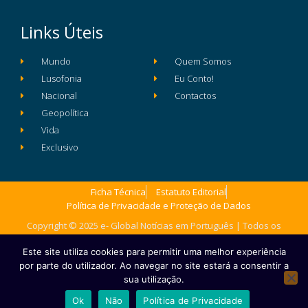
Links Úteis
Mundo
Quem Somos
Lusofonia
Eu Conto!
Nacional
Contactos
Geopolítica
Vida
Exclusivo
Ficha Técnica
Estatuto Editorial
Política de Privacidade e Proteção de Dados
Copyright © 2025 e- Global Notícias em Português | Todos os
direitos reservados
Este site utiliza cookies para permitir uma melhor experiência
por parte do utilizador. Ao navegar no site estará a consentir a
sua utilização.
Ok
Não
Política de Privacidade