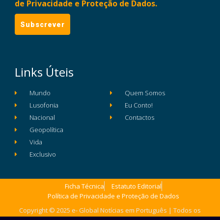
de Privacidade e Proteção de Dados.
Links Úteis
Mundo
Quem Somos
Lusofonia
Eu Conto!
Nacional
Contactos
Geopolítica
Vida
Exclusivo
Ficha Técnica
Estatuto Editorial
Política de Privacidade e Proteção de Dados
Copyright © 2025 e- Global Notícias em Português | Todos os
direitos reservados