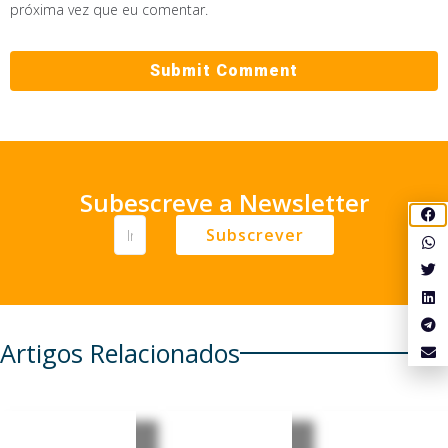
próxima vez que eu comentar.
Subescreve a Newsletter
Subscrever
Artigos Relacionados
Especialis
Moçambi
Timor-