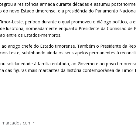
tegrou a resistência armada durante décadas e assumiu posteriorment
ão do novo Estado timorense, e a presidência do Parlamento Nacional
mor-Leste, período durante o qual promoveu o diálogo político, a est
idade lusófona, nomeadamente enquanto Presidente da Comissão de P
ação entre os Estados-membros.
ao antigo chefe do Estado timorense. Também o Presidente da Repúbl
mor-Leste, sublinhando ainda os seus apelos permanentes à reconcili
ou solidariedade à família enlutada, ao Governo e ao povo timoren
uma das figuras mais marcantes da história contemporânea de Timor-
os marcados com
*