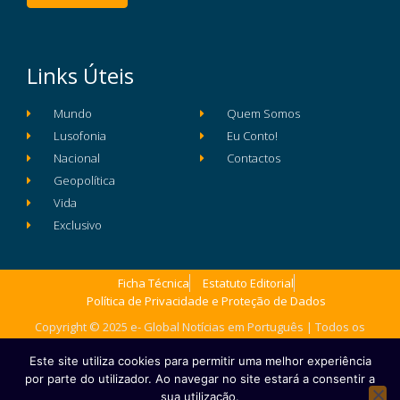
Links Úteis
Mundo
Quem Somos
Lusofonia
Eu Conto!
Nacional
Contactos
Geopolítica
Vida
Exclusivo
Ficha Técnica
Estatuto Editorial
Política de Privacidade e Proteção de Dados
Copyright © 2025 e- Global Notícias em Português | Todos os
direitos reservados
Este site utiliza cookies para permitir uma melhor experiência
por parte do utilizador. Ao navegar no site estará a consentir a
sua utilização.