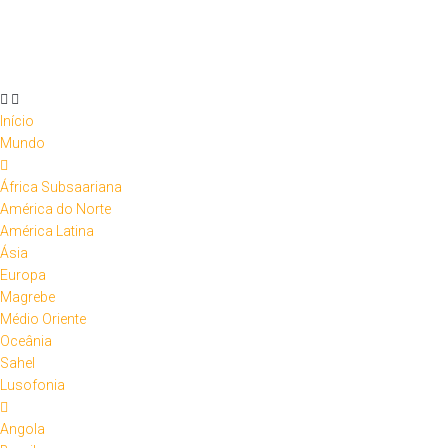
Skip
to
content
Início
Mundo
África Subsaariana
América do Norte
América Latina
Ásia
Europa
Magrebe
Médio Oriente
Oceânia
Sahel
Lusofonia
Angola