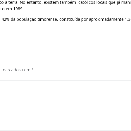
reito à terra. No entanto, existem também católicos locais que já ma
eito em 1989.
e 42% da população timorense, constituída por aproximadamente 1.30
os marcados com
*