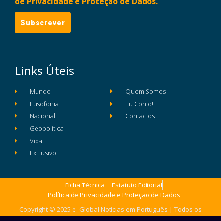
de Privacidade e Proteção de Dados.
Links Úteis
Mundo
Quem Somos
Lusofonia
Eu Conto!
Nacional
Contactos
Geopolítica
Vida
Exclusivo
Ficha Técnica
Estatuto Editorial
Política de Privacidade e Proteção de Dados
Copyright © 2025 e- Global Notícias em Português | Todos os
direitos reservados