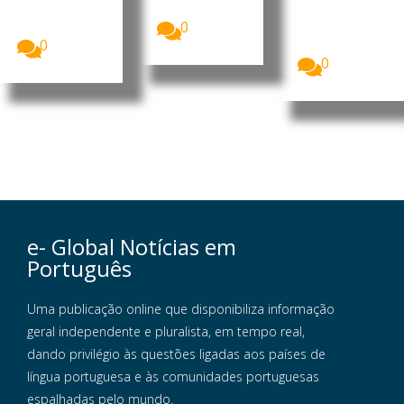
ministro, Kay
bilateral nas...
de
Rala Xanana
Ministros...
0
Gusmão,
recebeu a...
0
0
e- Global Notícias em
Português
Uma publicação online que disponibiliza informação
geral independente e pluralista, em tempo real,
dando privilégio às questões ligadas aos países de
língua portuguesa e às comunidades portuguesas
espalhadas pelo mundo.