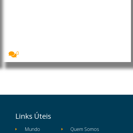
Timor-Leste: Xanana Gusmão
recebe dirigente da ASEAN para
reforçar integração do país
O primeiro-ministro, Kay Rala Xanana Gusmão,
recebeu a...
0
Links Úteis
Mundo
Quem Somos