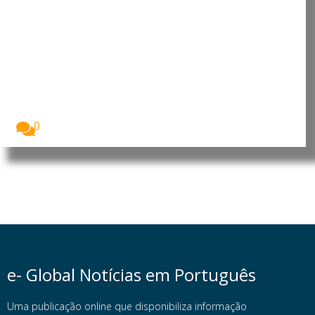
Timor-Leste e Portugal reforçam
cooperação económica e
turística
Timor-Leste e Portugal reforçaram a cooperação
bilateral nas...
0
e- Global Notícias em Português
Uma publicação online que disponibiliza informação