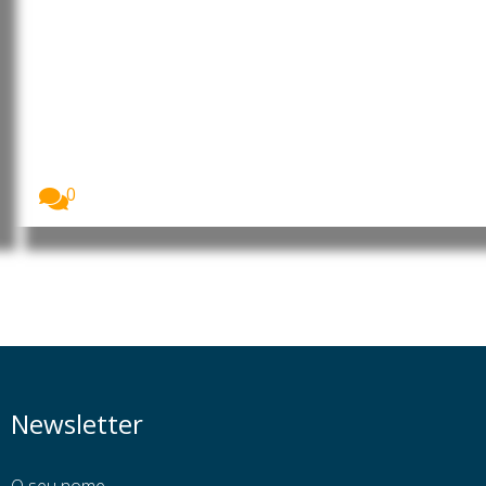
Timor-Leste avança com pacote
legislativo para reforçar a
cibersegurança
O Governo de Timor-Leste entregou ao Parlamento
Nacional...
0
Newsletter