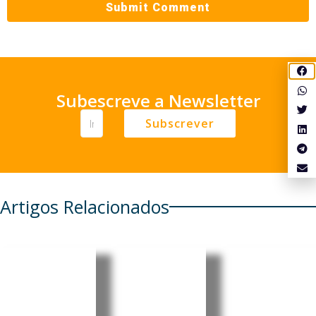
Subescreve a Newsletter
Subscrever
Artigos Relacionados
Portugal:
Moçambi
Timor-
combustí
que e
Leste cria
veis
Timor-
Comissão
deverão
Leste
Intermini