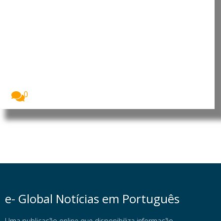
Timor-Leste: Xanana Gusmão
recebe dirigente da ASEAN para
reforçar integração do país
O primeiro-ministro, Kay Rala Xanana Gusmão,
recebeu a...
0
e- Global Notícias em Português
Uma publicação online que disponibiliza informação