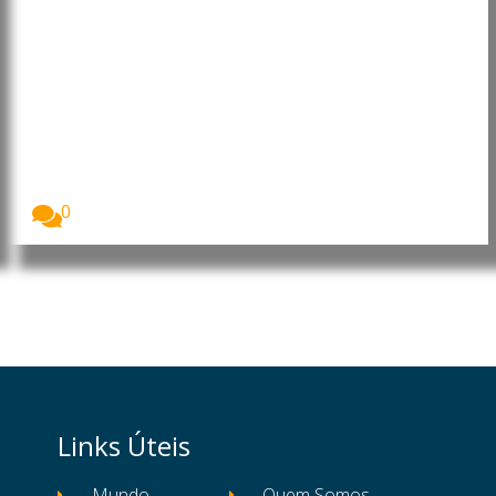
Portugal: Cientista Fabiano de
Abreu defende utilização de
álamos como barreiras naturais
para reduzir o risco de incêndios
Fabiano de Abreu, cientista português membro da
Royal...
0
Links Úteis
Mundo
Quem Somos