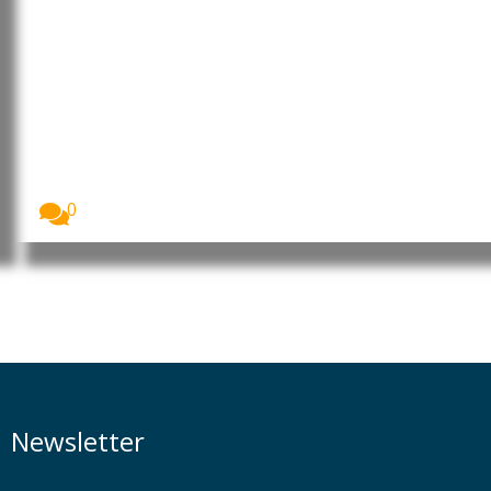
Rio de Janeiro: Governo do
Estado propõe parceria com
Fundação brasileira presente em
Portugal para “reforçar
inteligência sobre comércio
exterior”
Imagem: Antonio Carlos da Silveira Pinheiro,
presidente da...
0
Newsletter