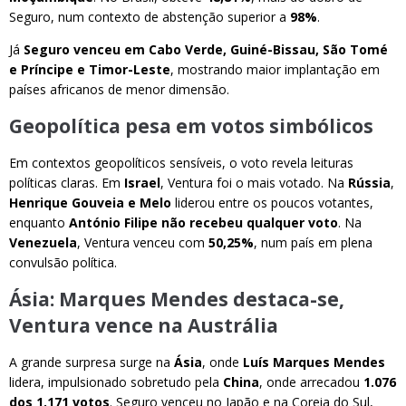
Seguro, num contexto de abstenção superior a
98%
.
Já
Seguro venceu em Cabo Verde, Guiné-Bissau, São Tomé
e Príncipe e Timor-Leste
, mostrando maior implantação em
países africanos de menor dimensão.
Geopolítica pesa em votos simbólicos
Em contextos geopolíticos sensíveis, o voto revela leituras
políticas claras. Em
Israel
, Ventura foi o mais votado. Na
Rússia
,
Henrique Gouveia e Melo
liderou entre os poucos votantes,
enquanto
António Filipe não recebeu qualquer voto
. Na
Venezuela
, Ventura venceu com
50,25%
, num país em plena
convulsão política.
Ásia: Marques Mendes destaca-se,
Ventura vence na Austrália
A grande surpresa surge na
Ásia
, onde
Luís Marques Mendes
lidera, impulsionado sobretudo pela
China
, onde arrecadou
1.076
dos 1.171 votos
. Seguro venceu no Japão e na Coreia do Sul,