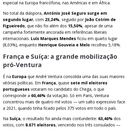
especial na Europa francófona, nas Américas e em África.
No total da diáspora,
António José Seguro surge em
segundo lugar
, com
23,24%
, seguido por
João Cotrim de
Figueiredo
, que não foi além dos
15,50%
, apesar de uma
campanha fortemente ancorada em referências liberais
internacionais.
Luís Marques Mendes
ficou em quarto lugar
(8,03%), enquanto
Henrique Gouveia e Melo
recolheu 5,18%.
França e Suíça: a grande mobilização
pró-Ventura
É na
Europa
que André Ventura consolida uma das suas maiores
vitórias políticas. Em
França
, quase
sete mil eleitores
portugueses
votaram no candidato do Chega, o que
corresponde a
60,46%
da votação. Só em Paris, Ventura
concentrou mais de quatro mil votos — um salto expressivo face
a 2021, quando tinha ficado pelos 375 votos em todo o país.
Na
Suíça
, o resultado foi ainda mais contundente:
63,46%
dos
votos, com
8.671 eleitores
, vencendo nos três consulados —