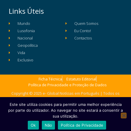
Links Úteis
Mundo
Quem Somos
Lusofonia
Eu Conto!
Nacional
Contactos
Geopolítica
Vida
Exclusivo
Ficha Técnica
Estatuto Editorial
Política de Privacidade e Proteção de Dados
Copyright © 2025 e- Global Notícias em Português | Todos os
direitos reservados
Este site utiliza cookies para permitir uma melhor experiência
por parte do utilizador. Ao navegar no site estará a consentir a
sua utilização.
Ok
Não
Política de Privacidade