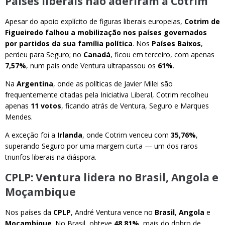
Países liberais não aderiram a Cotrim
Apesar do apoio explícito de figuras liberais europeias,
Cotrim de
Figueiredo falhou a mobilização nos países governados
por partidos da sua família política
. Nos
Países Baixos
,
perdeu para Seguro; no
Canadá
, ficou em terceiro, com apenas
7,57%
, num país onde Ventura ultrapassou os
61%
.
Na
Argentina
, onde as políticas de Javier Milei são
frequentemente citadas pela Iniciativa Liberal, Cotrim recolheu
apenas
11 votos
, ficando atrás de Ventura, Seguro e Marques
Mendes.
A exceção foi a
Irlanda
, onde Cotrim venceu com
35,76%
,
superando Seguro por uma margem curta — um dos raros
triunfos liberais na diáspora.
CPLP: Ventura lidera no Brasil, Angola e
Moçambique
Nos países da
CPLP
, André Ventura vence no
Brasil
,
Angola
e
Moçambique
. No Brasil, obteve
48,81%
, mais do dobro de