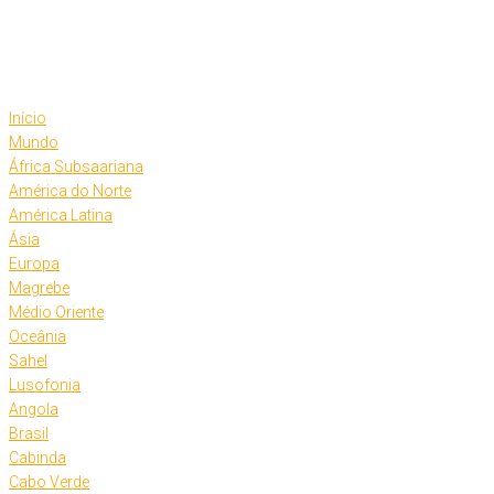
Skip
to
content
Início
Mundo
África Subsaariana
América do Norte
América Latina
Ásia
Europa
Magrebe
Médio Oriente
Oceânia
Sahel
Lusofonia
Angola
Brasil
Cabinda
Cabo Verde