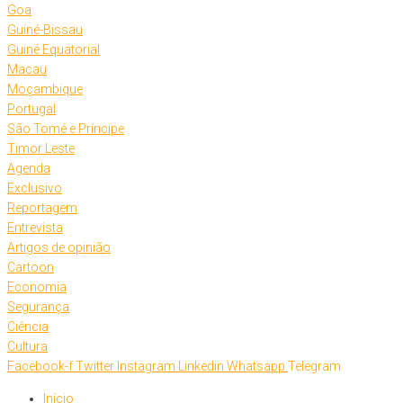
Goa
Guiné-Bissau
Guiné Equatorial
Macau
Moçambique
Portugal
São Tomé e Príncipe
Timor Leste
Agenda
Exclusivo
Reportagem
Entrevista
Artigos de opinião
Cartoon
Economia
Segurança
Ciência
Cultura
Facebook-f
Twitter
Instagram
Linkedin
Whatsapp
Telegram
Início