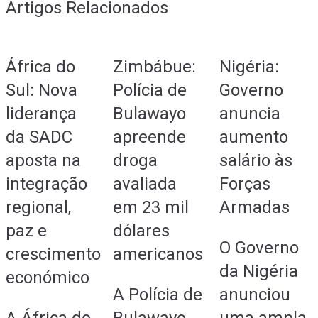
Artigos Relacionados
África do
Zimbábue:
Nigéria:
Sul: Nova
Polícia de
Governo
liderança
Bulawayo
anuncia
da SADC
apreende
aumento
aposta na
droga
salário às
integração
avaliada
Forças
regional,
em 23 mil
Armadas
paz e
dólares
O Governo
crescimento
americanos
da Nigéria
económico
A Polícia de
anunciou