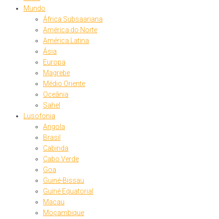
Mundo
África Subsaariana
América do Norte
América Latina
Ásia
Europa
Magrebe
Médio Oriente
Oceânia
Sahel
Lusofonia
Angola
Brasil
Cabinda
Cabo Verde
Goa
Guiné-Bissau
Guiné Equatorial
Macau
Moçambique