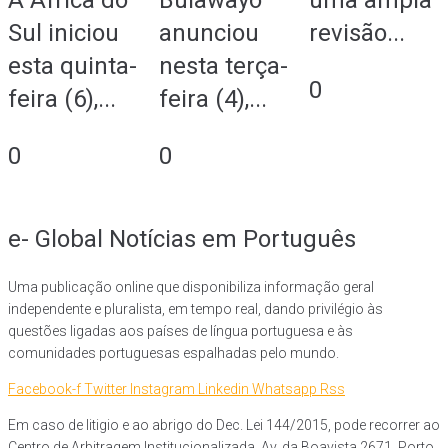
A África do
Bulawayo
uma ampla
Sul iniciou
anunciou
revisão...
esta quinta-
nesta terça-
0
feira (6),...
feira (4),...
0
0
e- Global Notícias em Português
Uma publicação online que disponibiliza informação geral
independente e pluralista, em tempo real, dando privilégio às
questões ligadas aos países de língua portuguesa e às
comunidades portuguesas espalhadas pelo mundo.
Facebook-f
Twitter
Instagram
Linkedin
Whatsapp
Rss
Em caso de litigio e ao abrigo do Dec. Lei 144/2015, pode recorrer ao
Centro de Arbitragem Institucionalizada, Av. da Boavista 2671, Porto.