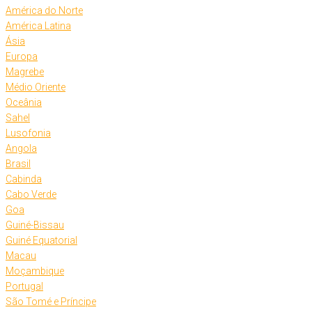
América do Norte
América Latina
Ásia
Europa
Magrebe
Médio Oriente
Oceânia
Sahel
Lusofonia
Angola
Brasil
Cabinda
Cabo Verde
Goa
Guiné-Bissau
Guiné Equatorial
Macau
Moçambique
Portugal
São Tomé e Príncipe