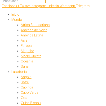
Facebook-f
Twitter
Instagram
Linkedin
Whatsapp
Telegram
Início
Mundo
África Subsaariana
América do Norte
América Latina
Ásia
Europa
Magrebe
Médio Oriente
Oceânia
Sahel
Lusofonia
Angola
Brasil
Cabinda
Cabo Verde
Goa
Guiné-Bissau