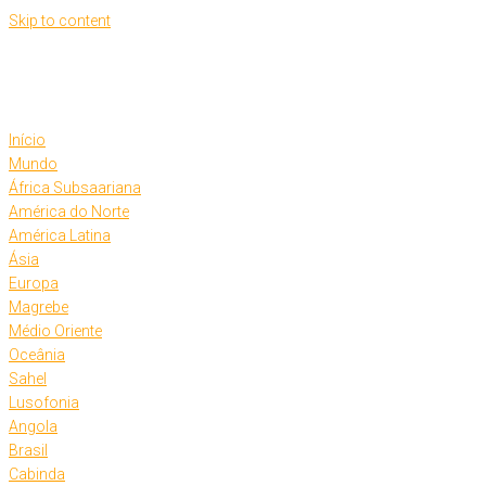
Skip to content
Início
Mundo
África Subsaariana
América do Norte
América Latina
Ásia
Europa
Magrebe
Médio Oriente
Oceânia
Sahel
Lusofonia
Angola
Brasil
Cabinda