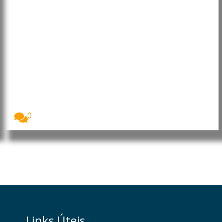
OIT promove emprego jovem e
empreendedorismo em Angola e
na RD Congo
A Organização Internacional do Trabalho (OIT) está
a...
0
Links Úteis