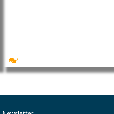
Libéria: George Weah confirma
intenção de candidatura nas
eleições de 2029
Futebolista e ex-presidente da Libéria, George Weah,
confirmou...
0
Newsletter