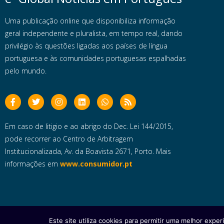
Uma publicação online que disponibiliza informação
geral independente e pluralista, em tempo real, dando
privilégio às questões ligadas aos países de língua
portuguesa e às comunidades portuguesas espalhadas
pelo mundo.
Em caso de litigio e ao abrigo do Dec. Lei 144/2015,
pode recorrer ao Centro de Arbitragem
Institucionalizada, Av. da Boavista 2671, Porto. Mais
informações em
www.consumidor.pt
Este site utiliza cookies para permitir uma melhor experi
Copyright © 2025 e- Global Notícias em Português | Todos os dire