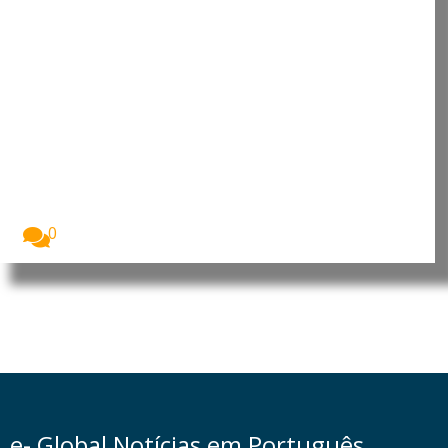
RDC: Ébola já matou mais de
1.700 pessoas no leste da RDC
A epidemia de Ébola na República Democrática do...
0
e- Global Notícias em Português