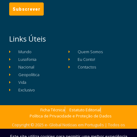
Links Úteis
Mundo
Quem Somos
Lusofonia
Eu Conto!
Nacional
Contactos
Geopolítica
Vida
Exclusivo
Ficha Técnica
Estatuto Editorial
Política de Privacidade e Proteção de Dados
Copyright © 2025 e- Global Notícias em Português | Todos os
direitos reservados
Este site utiliza cookies para permitir uma melhor experiência