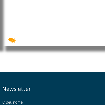
Uganda: Mais de 24 mil
microempresas recebem
financiamento do BEI Global para
impulsionar negócios e emprego
Mais de 24 mil microempresas no Uganda
receberam...
0
Newsletter
O seu nome