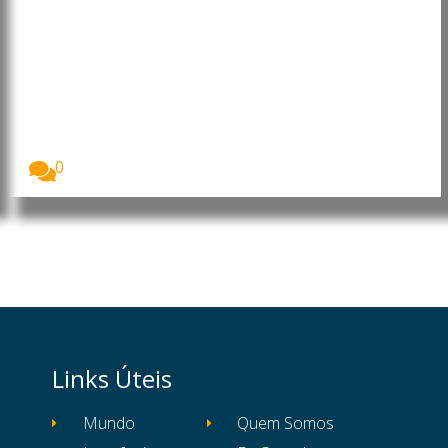
Alemanha investiga incidente
com drone explosivo em
aeroporto de Leipzig
As autoridades alemãs investigam um incidente
ocorrido no...
0
Links Úteis
Mundo
Quem Somos