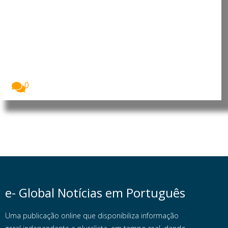
Grécia regista queda de 34% nas
chegadas de migrantes por via
marítima
A Grécia registou uma redução de 34% nas...
0
e- Global Notícias em Português
Uma publicação online que disponibiliza informação