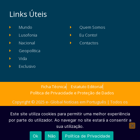
Links Úteis
Mundo
Quem Somos
Lusofonia
Eu Conto!
Nacional
Contactos
Geopolítica
Vida
Exclusivo
Ficha Técnica
Estatuto Editorial
Política de Privacidade e Proteção de Dados
Copyright © 2025 e- Global Notícias em Português | Todos os
direitos reservados
Este site utiliza cookies para permitir uma melhor experiência
por parte do utilizador. Ao navegar no site estará a consentir a
sua utilização.
Ok
Não
Política de Privacidade