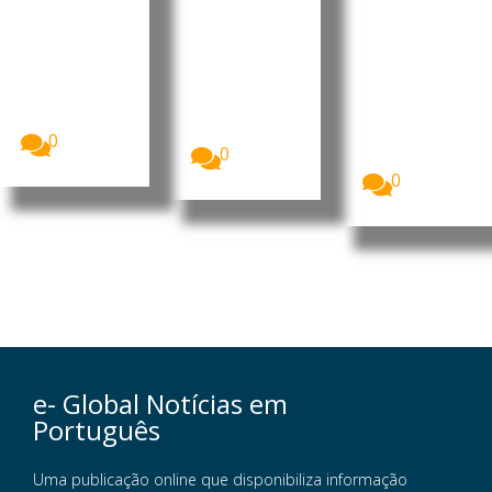
uma
milhões
na férias
semana
de euros
no país
de férias
este
A companhia
aérea
verão
Quase três
easyJet
em cada dez
Mais de 25
aceitou uma
cidadãos da
milhões de
proposta
União...
britânicos
de...
deverão
0
0
optar...
0
e- Global Notícias em
Português
Uma publicação online que disponibiliza informação