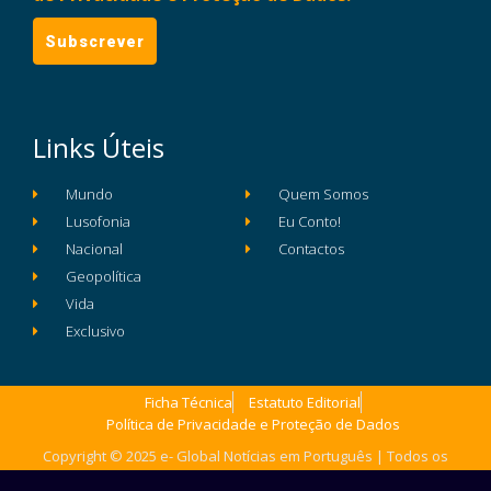
Links Úteis
Mundo
Quem Somos
Lusofonia
Eu Conto!
Nacional
Contactos
Geopolítica
Vida
Exclusivo
Ficha Técnica
Estatuto Editorial
Política de Privacidade e Proteção de Dados
Copyright © 2025 e- Global Notícias em Português | Todos os
direitos reservados