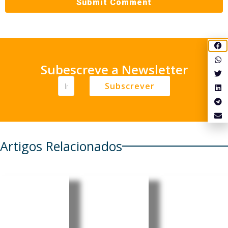
Subescreve a Newsletter
Subscrever
Artigos Relacionados
Brasil
Macau
Argentin
rebaixa
quer
a: Milei
relações
reforçar
volta a
diplomáti
papel de
atacar