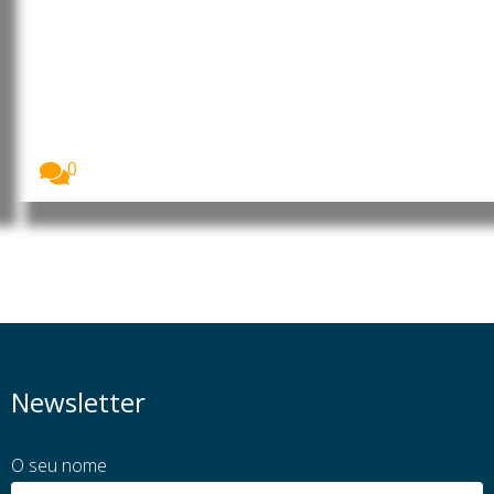
Japão: Primeira-ministra
reafirma política antinuclear em
Hiroshima
O Japão assinalou o 81.º aniversário do
bombardeamento...
0
Newsletter
O seu nome