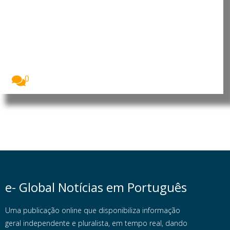
Timor-Leste e Singapura
reforçam cooperação em áreas
estratégicas
O ministro da Presidência do Conselho de Ministros...
0
e- Global Notícias em Português
Uma publicação online que disponibiliza informação
geral independente e pluralista, em tempo real, dando