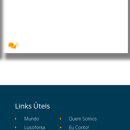
Austrália concede cidadania a
futebolistas iranianas após
pedido de asilo
A Austrália concedeu cidadania a Fatemeh
Pasandideh e...
0
Links Úteis
Mundo
Quem Somos
Lusofonia
Eu Conto!