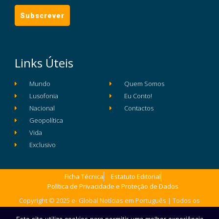
Links Úteis
Mundo
Quem Somos
Lusofonia
Eu Conto!
Nacional
Contactos
Geopolítica
Vida
Exclusivo
Ficha Técnica
Estatuto Editorial
Política de Privacidade e Proteção de Dados
Copyright © 2025 e- Global Notícias em Português | Todos os
direitos reservados