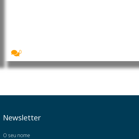
China: NVIDIA lidera aliança
internacional para reforçar
segurança da inteligência
artificial
A NVIDIA lidera a criação da Open Secure...
0
Newsletter
O seu nome