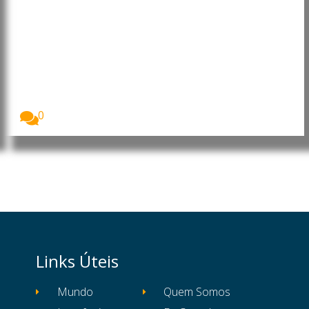
Japão torna-se o 23.º país
associado ao programa europeu
Horizon Europe
O Japão passou oficialmente a integrar o programa...
0
Links Úteis
Mundo
Quem Somos