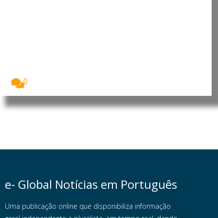
Lei europeia da IA influencia
empresas muito para além da
União Europeia
A Lei da Inteligência Artificial da União Europeia...
0
e- Global Notícias em Português
Uma publicação online que disponibiliza informação